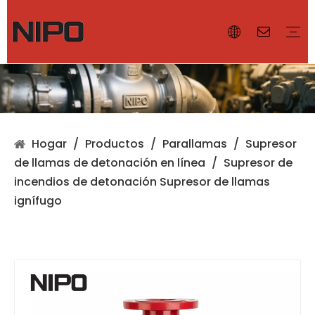
¿Por qué NIPO?
Nuestras instalaciones
Certificado
Controlador de el volumen
Válvula de ventilación
Parallamas
Accesorios
Válvula de diafragma
Válvula de mariposa
Válvula de bola
Válvula de compuerta
Válvula de globo
Hogar
/
Productos
/
Parallamas
/
Supresor
de llamas de detonación en línea
/
Supresor de
incendios de detonación Supresor de llamas
ignífugo