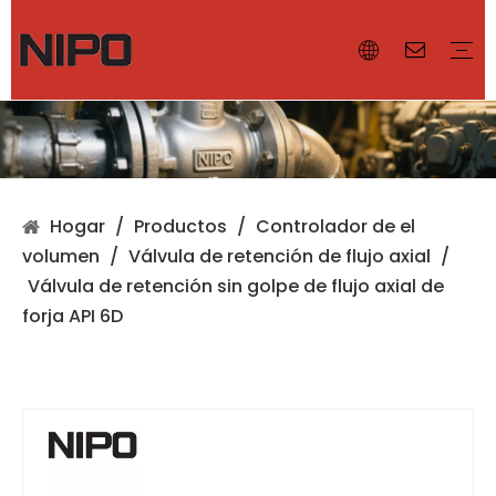
¿Por qué NIPO?
Nuestras instalaciones
Certificado
Controlador de el volumen
Válvula de ventilación
Parallamas
Accesorios
Válvula de diafragma
Válvula de mariposa
Válvula de bola
Válvula de compuerta
Válvula de globo
Hogar
/
Productos
/
Controlador de el
volumen
/
Válvula de retención de flujo axial
/
Válvula de retención sin golpe de flujo axial de
forja API 6D