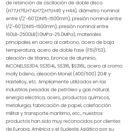
de retención de oscilación de doble disco
(H77,H76,H74,H72,H71,H46 y H44), diámetro nominal
entre 1/2'~60'(DN15~1500mm), presión nominal entre
1/2'~60'(DN15~1500mm), presión nominal entre
150LB~2500LB(1.0MPa~25.0MPa), materiales
principales en acero al carbono, acero de baja
temperatura, acero de doble fase (F51/F53),
aleación de titanio, bronce de aluminio,
INCONELSS304, SS304L, SS316, $S316L, acero al cromo
molly bdeno, aleación Monel (400/500) 20# y
Hastelloy, etc. Ampliamente utilizados en las
industrias pesadas de petróleo y gas natural,
energía eléctrica, acero, productos químicos,
metalurgia, fabricación de papel, calefacción
militar y transporte marítimo, etc., nuestros
productos han sido muy reconocidos por clientes
de Europa, América y el Sudeste Asiático por su