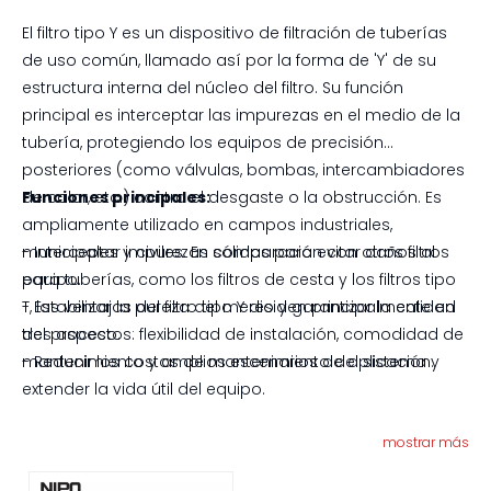
El filtro tipo Y es un dispositivo de filtración de tuberías
de uso común, llamado así por la forma de 'Y' de su
estructura interna del núcleo del filtro. Su función
principal es interceptar las impurezas en el medio de la
tubería, protegiendo los equipos de precisión
posteriores (como válvulas, bombas, intercambiadores
de calor, etc.) contra el desgaste o la obstrucción. Es
Funciones principales:
ampliamente utilizado en campos industriales,
municipales y civiles. En comparación con otros filtros
- Interceptar impurezas sólidas para evitar daños al
para tuberías, como los filtros de cesta y los filtros tipo
equipo.
T, las ventajas del filtro tipo Y residen principalmente en
- Estabilizar la pureza del medio y garantizar la calidad
tres aspectos: flexibilidad de instalación, comodidad de
del proceso.
mantenimiento y amplios escenarios de aplicación.
- Reducir los costos de mantenimiento del sistema y
extender la vida útil del equipo.
mostrar más