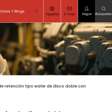
ticias Y Blogs
Contáctenos
Seguir
Búsqueda
Español
E-mail
de compuerta
de retención tipo wafer de disco doble con