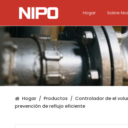
Hogar
Sobre No
Controlador de el volumen
Válvula de diafragma
Hogar
/
Productos
/
Controlador de el vol
prevención de reflujo eficiente