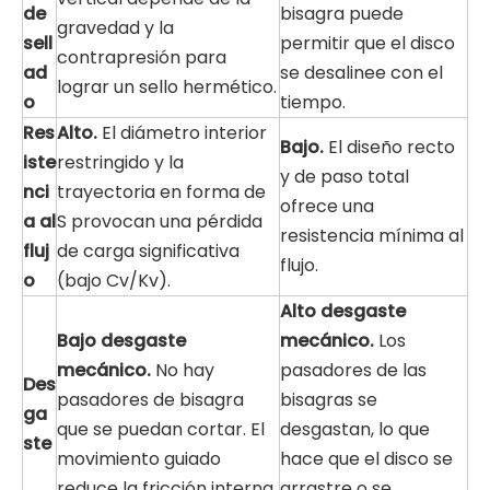
de
bisagra puede
gravedad y la
sell
permitir que el disco
contrapresión para
ad
se desalinee con el
lograr un sello hermético.
o
tiempo.
Res
Alto.
El diámetro interior
Bajo.
El diseño recto
iste
restringido y la
y de paso total
nci
trayectoria en forma de
ofrece una
a al
S provocan una pérdida
resistencia mínima al
fluj
de carga significativa
flujo.
o
(bajo Cv/Kv).
Alto desgaste
Bajo desgaste
mecánico.
Los
mecánico.
No hay
pasadores de las
Des
pasadores de bisagra
bisagras se
ga
que se puedan cortar. El
desgastan, lo que
ste
movimiento guiado
hace que el disco se
reduce la fricción interna.
arrastre o se