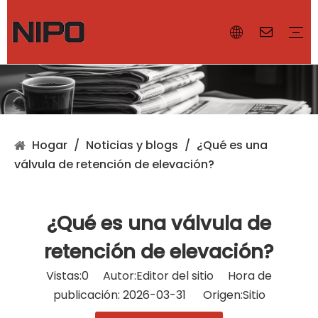
¿Por qué NIPO?
Nuestras instalaciones
Certificado
Controlador de el volumen
Válvula de ventilación
Parallamas
Accesorios
Válvula de diafragma
Válvula de mariposa
Válvula de bola
Válvula de compuerta
Válvula de globo
Hogar
/
Noticias y blogs
/
¿Qué es una
válvula de retención de elevación?
¿Qué es una válvula de
retención de elevación?
Vistas:
0
Autor:Editor del sitio Hora de
publicación: 2026-03-31 Origen:
Sitio