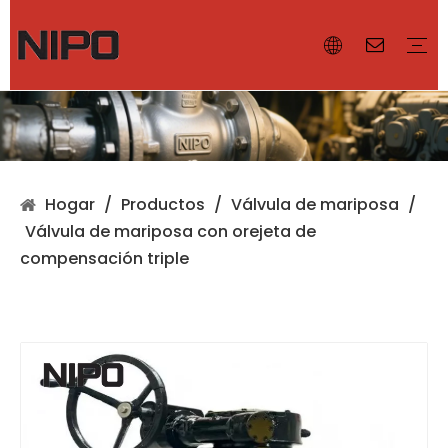
¿Por qué NIPO?
Nuestras instalaciones
Certificado
Controlador de el volumen
Válvula de ventilación
Parallamas
Accesorios
Válvula de diafragma
Válvula de mariposa
Válvula de bola
Válvula de compuerta
Válvula de globo
Hogar
/
Productos
/
Válvula de mariposa
/
Válvula de mariposa con orejeta de
compensación triple