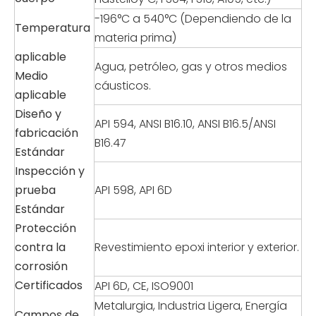
-196°C a 540°C (Dependiendo de la
Temperatura
materia prima)
aplicable
Agua, petróleo, gas y otros medios
Medio
cáusticos.
aplicable
Diseño y
API 594, ANSI B16.10, ANSI B16.5/ANSI
fabricación
B16.47
Estándar
Inspección y
prueba
API 598, API 6D
Estándar
Protección
contra la
Revestimiento epoxi interior y exterior.
corrosión
Certificados
API 6D, CE, ISO9001
Metalurgia, Industria Ligera, Energía
Campos de