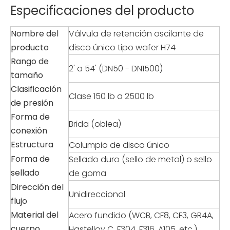
Especificaciones del producto
Nombre del
Válvula de retención oscilante de
producto
disco único tipo wafer H74
Rango de
2' a 54' (DN50 - DN1500)
tamaño
Clasificación
Clase 150 lb a 2500 lb
de presión
Forma de
Brida (oblea)
conexión
Estructura
Columpio de disco único
Forma de
Sellado duro (sello de metal) o sello
sellado
de goma
Dirección del
Unidireccional
flujo
Material del
Acero fundido (WCB, CF8, CF3, GR4A,
cuerpo
Hastelloy C, F304, F316, A105, etc.)