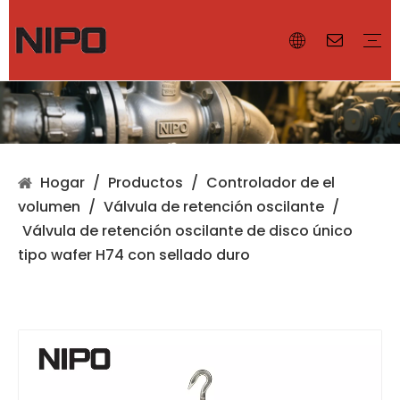
¿Por qué NIPO?
Nuestras instalaciones
Certificado
Controlador de el volumen
Válvula de ventilación
Parallamas
Accesorios
Válvula de diafragma
Válvula de mariposa
Válvula de bola
Válvula de compuerta
Válvula de globo
Hogar
/
Productos
/
Controlador de el
volumen
/
Válvula de retención oscilante
/
Válvula de retención oscilante de disco único
tipo wafer H74 con sellado duro