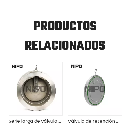
PRODUCTOS
RELACIONADOS
Serie larga de válvula de retención oscilante de disco único tipo wafer (cuerpo de fundición)
Válvula de retención oscilante de disco único tipo sándwich con tres juntas tóricas (cuerpo forjado)