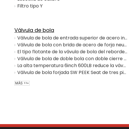
Filtro tipo Y
Válvula de bola
Válvula de bola de entrada superior de acero inoxidable montada en muñón de puerto completo API 6D
Válvula de bola con brida de acero de forja neumática a prueba de explosiones API6D
El tipo flotante de la vávula de bola del reborde del API 6D Q47F reduce el diámetro interior
Válvula de bola de doble bola con doble cierre y purga
La alta temperatura 6inch 600LB reduce la vávula de bola asentada metal del muñón del diámetro interior
Válvula de bola forjada SW PEEK Seat de tres piezas 2500LB
MÁS >>»