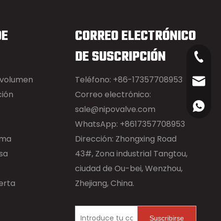
DE
CORREO ELECTRÓNICO
DE SUSCRIPCIÓN
+86-17
 volumen
Teléfono: +86-17357708953
sale@n
ción
Correo electrónico:
+86173
sale@nipovalve.com
WhatsApp: +8617357708953
gma
Dirección: Zhongxing Road
sa
43#, Zona industrial Tangtou,
ciudad de Ou-bei, Wenzhou,
erta
Zhejiang, China.
Suscribirse