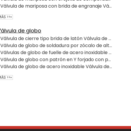
Válvula de mariposa con brida de engranaje Válvula de mariposa industrial
MÁS >>»
Válvula de globo
Válvula de cierre tipo brida de latón Válvula de globo Válvula de latón-2024
Válvula de globo de soldadura por zócalo de alta temperatura y alta presión autosellante de acero inoxidable
Válvulas de globo de fuelle de acero inoxidable con bridas integralmente forjadas
Válvula de globo con patrón en Y forjado con perno medio Válvula de globo
Válvula de globo de acero inoxidable Válvula de cierre de alta resistencia
MÁS >>»