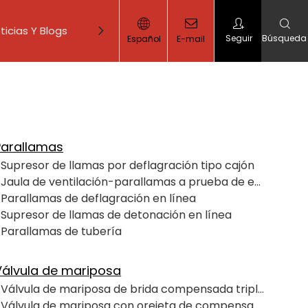
ticias Y Blogs
Contáctenos
Seguir
Búsqueda
Español
E-mail
de compuerta
Parallamas
Supresor de llamas por deflagración tipo cajón
Jaula de ventilación-parallamas a prueba de explosiones
Parallamas de deflagración en línea
Supresor de llamas de detonación en línea
Parallamas de tubería
Válvula de mariposa
Válvula de mariposa de brida compensada triple de bronce de aluminio C95500
Válvula de mariposa con orejeta de compensación triple