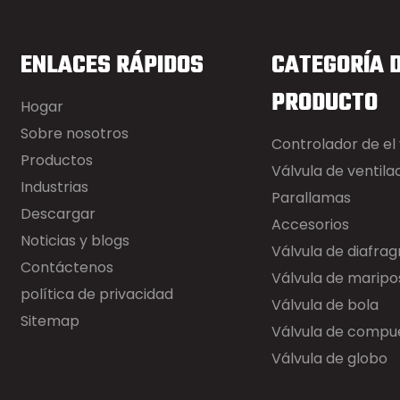
ENLACES RÁPIDOS
CATEGORÍA 
PRODUCTO
Hogar
Sobre nosotros
Controlador de el
Productos
Válvula de ventila
Industrias
Parallamas
Descargar
Accesorios
Noticias y blogs
Válvula de diafra
Contáctenos
Válvula de maripo
política de privacidad
Válvula de bola
Sitemap
Válvula de compu
Válvula de globo