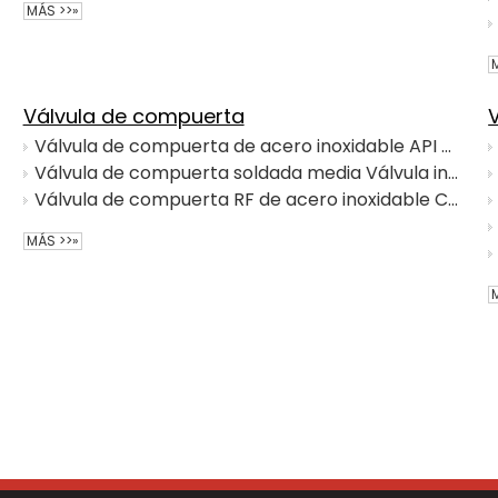
MÁS >>»
Válvula de compuerta
Válvula de compuerta de acero inoxidable API 600 CF8/CF8m para alta presión
Válvula de compuerta soldada media Válvula industrial Válvula de compuerta de acero forjado para WOG
Válvula de compuerta RF de acero inoxidable CF8 4' 600LB
MÁS >>»