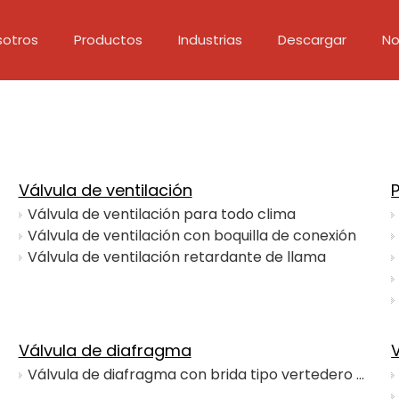
sotros
Productos
Industrias
Descargar
No
Nuestras instalaciones
Válvula de ventilación
Válvula 
Válvula de ventilación
Válvula de ventilación para todo clima
Válvula de ventilación con boquilla de conexión
Válvula de ventilación retardante de llama
Válvula de diafragma
Válvula de diafragma con brida tipo vertedero DN15-DN350 con revestimiento resistente a la corrosión